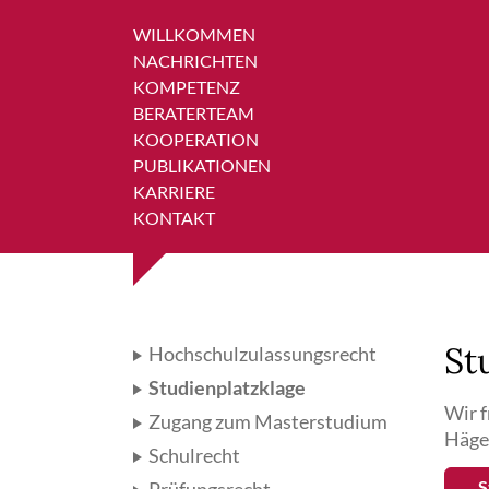
Cookie- und Dienste-Einstellungen
WILLKOMMEN
NACHRICHTEN
KOMPETENZ
BERATERTEAM
KOOPERATION
PUBLIKATIONEN
KARRIERE
KONTAKT
St
Hochschulzulassungsrecht
Studienplatzklage
Wir f
Zugang zum Masterstudium
Häge
Schulrecht
S