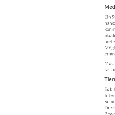
Medi
Ein S
nahez
konnt
Studi
biete
Mögli
erlan
Möcht
fast 
Tier
Es bi
Inter
Semes
Durch
Bewe