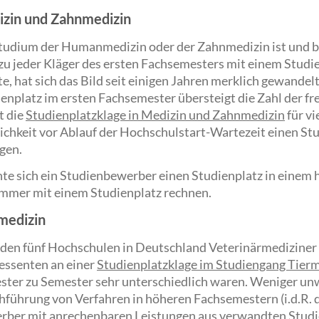
zin und Zahnmedizin
tudium der Humanmedizin oder der Zahnmedizin ist und b
u jeder Kläger des ersten Fachsemesters mit einem Studi
e, hat sich das Bild seit einigen Jahren merklich gewandelt
enplatz im ersten Fachsemester übersteigt die Zahl der fr
t die
Studienplatzklage in Medizin und Zahnmedizin
für vi
chkeit vor Ablauf der Hochschulstart-Wartezeit einen St
gen.
e sich ein Studienbewerber einen Studienplatz in einem 
immer mit einem Studienplatz rechnen.
medizin
lden fünf Hochschulen in Deutschland Veterinärmediziner a
essenten an einer
Studienplatzklage im Studiengang Tier
ter zu Semester sehr unterschiedlich waren. Weniger unwä
führung von Verfahren in höheren Fachsemestern (i.d.R. d
rber mit anrechenbaren Leistungen aus verwandten Stud