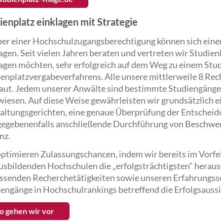
ienplatz einklagen mit Strategie
ber einer Hochschulzugangsberechtigung können sich ein
agen. Seit vielen Jahren beraten und vertreten wir Studien
agen möchten, sehr erfolgreich auf dem Weg zu einem St
enplatzvergabeverfahrens. Alle unsere mittlerweile 8 Rec
raut. Jedem unserer Anwälte sind bestimmte Studiengänge
iesen. Auf diese Weise gewährleisten wir grundsätzlich e
altungsgerichten, eine genaue Überprüfung der Entscheid
 gegebenenfalls anschließende Durchführung von Beschwe
nz.
ptimieren Zulassungschancen, indem wir bereits im Vorfel
usbildenden Hochschulen die „erfolgsträchtigsten“ herausf
senden Recherchetätigkeiten sowie unseren Erfahrungsscha
engänge in Hochschulrankings betreffend die Erfolgsauss
o gehen wir vor