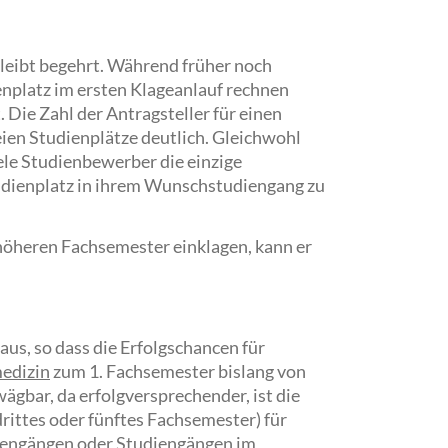
leibt begehrt. Während früher noch
enplatz im ersten Klageanlauf rechnen
. Die Zahl der Antragsteller für einen
eien Studienplätze deutlich. Gleichwohl
ele Studienbewerber die einzige
udienplatz in ihrem Wunschstudiengang zu
höheren Fachsemester einklagen, kann er
us, so dass die Erfolgschancen für
medizin
zum 1. Fachsemester bislang von
gbar, da erfolgversprechender, ist die
rittes oder fünftes Fachsemester) für
iengängen oder Studiengängen im