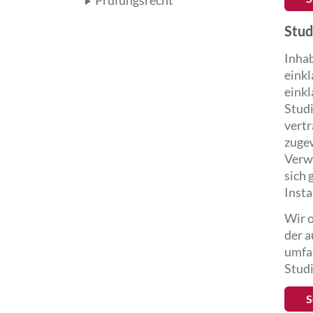
Prüfungsrecht
Stud
Inha
einkl
einkl
Studi
vert
zugew
Verw
sich
Insta
Wir o
der a
umfas
Studi
S