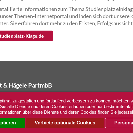
etaillierte Informationen zum Thema Studienplatz einkla
 unser Themen-Internetportal und laden sich dort unsere 
ter. Sie erfahren dort mehr zu den Fristen, Erfolgsaussich
tudienplatz-Klage.de
rt & Hägele PartmbB
stelle Berlin:
Startseite
timal zu gestalten und fortlaufend verbessern zu können, möchten w
ürstendamm 234
Sitemap
ie alle Dienste und deren Cookies erlauben oder nur bestimmte akti
9 Berlin
Impressum
formationen über diese Dienste und deren Cookies finden Sie jederze
 (030) 12 06 48 559
Datenschutz
eptieren
Verbiete optionale Cookies
Persona
Cookies