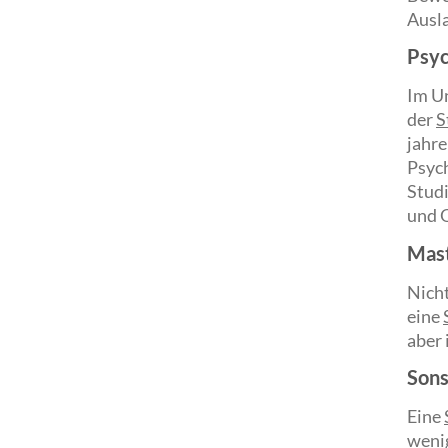
Ausl
Psyc
Im Un
der
S
jahre
Psych
Studi
und 
Mast
Nicht
eine
aber 
Sons
Eine
wenig