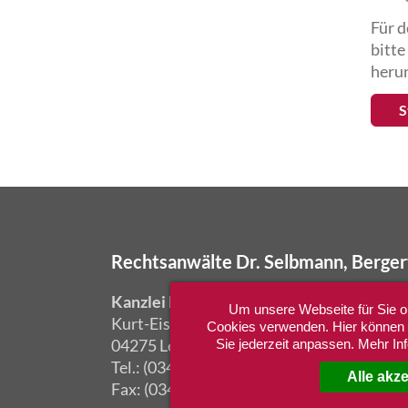
Für d
bitte
herun
S
Rechtsanwälte Dr. Selbmann, Berge
Kanzlei Leipzig:
Zweig
Um unsere Webseite für Sie op
Kurt-Eisner-Str. 15
Kurf
Cookies verwenden. Hier können S
04275 Leipzig
1071
Sie jederzeit anpassen. Mehr In
Tel.: (0341) 306 707-0
Tel.:
Alle akz
Fax: (0341) 306 707-10