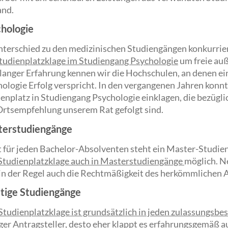
and.
hologie
terschied zu den medizinischen Studiengängen konkurrie
tudienplatzklage im Studiengang Psychologie
um freie auß
langer Erfahrung kennen wir die Hochschulen, an denen e
ologie Erfolg verspricht. In den vergangenen Jahren konnte
enplatz in Studiengang Psychologie einklagen, die bezügl
Ortsempfehlung unserem Rat gefolgt sind.
erstudiengänge
 für jeden Bachelor-Absolventen steht ein Master-Studien
Studienplatzklage auch in Masterstudiengänge
möglich. N
in der Regel auch die Rechtmäßigkeit des herkömmlichen 
tige Studiengänge
Studienplatzklage ist grundsätzlich in jeden zulassungsb
er Antragsteller, desto eher klappt es erfahrungsgemäß a